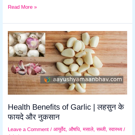
Read More »
Health
Benefits
of
Garlic
|
लहसुन
के
फायदे
और
Health Benefits of Garlic | लहसुन के
नुकसान
फायदे और नुकसान
Leave a Comment
/
आयुर्वेद
,
औषधि
,
मसाले
,
सब्जी
,
स्वास्थ्य
/