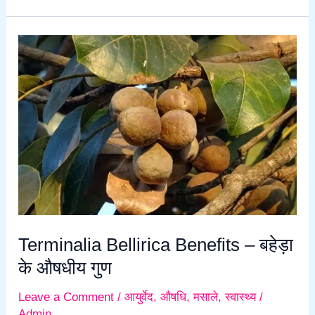
Terminalia
Bellirica
Benefits
–
बहेड़ा
के
औषधीय
गुण
Terminalia Bellirica Benefits – बहेड़ा
के औषधीय गुण
Leave a Comment
/
आयुर्वेद
,
औषधि
,
मसाले
,
स्वास्थ्य
/
Admin