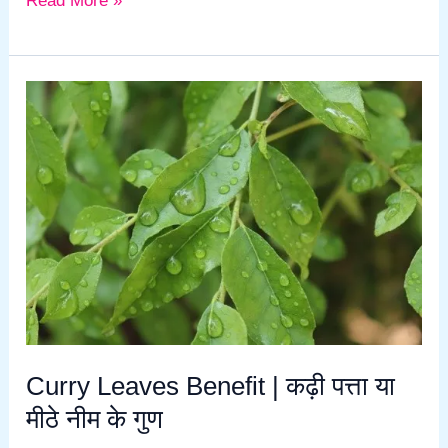
Read More »
Curry
Leaves
Benefit
|
कढ़ी
पत्ता
या
मीठे
नीम
के
गुण
Curry Leaves Benefit | कढ़ी पत्ता या
मीठे नीम के गुण