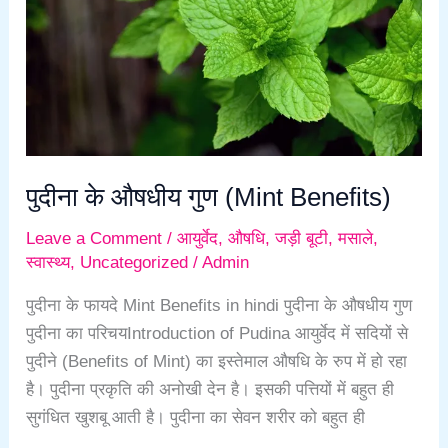
(Mint
Benefits)
पुदीना के औषधीय गुण (Mint Benefits)
Leave a Comment
/
आयुर्वेद
,
औषधि
,
जड़ी बूटी
,
मसाले
,
स्वास्थ्य
,
Uncategorized
/
Admin
पुदीना के फायदे Mint Benefits in hindi पुदीना के औषधीय गुण
पुदीना का परिचयIntroduction of Pudina आयुर्वेद में सदियों से
पुदीने (Benefits of Mint) का इस्तेमाल औषधि के रुप में हो रहा
है। पुदीना प्रकृति की अनोखी देन है। इसकी पत्तियों में बहुत ही
सुगंधित खुशबू आती है। पुदीना का सेवन शरीर को बहुत ही