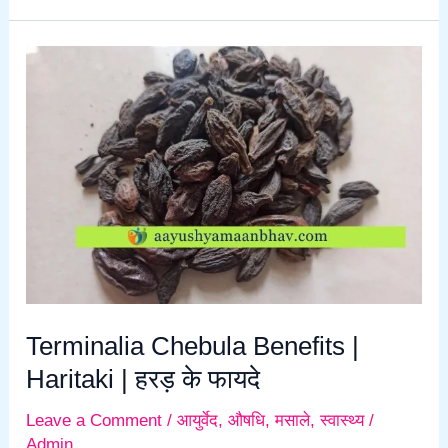
Terminalia
Chebula
Benefits
|
Haritaki
|
हरड़
के
फायदे
Terminalia Chebula Benefits |
Haritaki | हरड़ के फायदे
Leave a Comment
/
आयुर्वेद
,
औषधि
,
मसाले
,
स्वास्थ्य
/
Admin