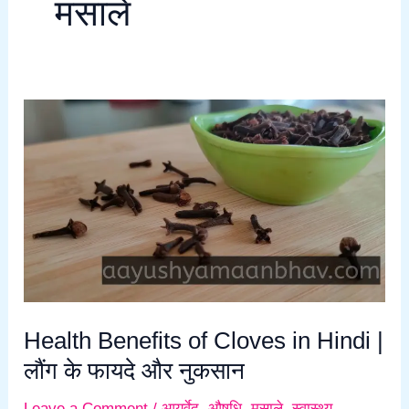
मसाले
Health
Benefits
of
Cloves
in
Hindi
|
लौंग
के
Health Benefits of Cloves in Hindi |
फायदे
लौंग के फायदे और नुकसान
और
नुकसान
Leave a Comment
/
आयुर्वेद
,
औषधि
,
मसाले
,
स्वास्थ्य
,