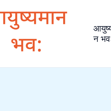
आयुष्
न भव