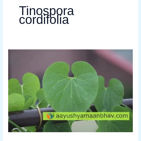
Tinospora
cordifolia
Tinospora
cordifolia
Benefits
–
गिलोय
एक
वरदान