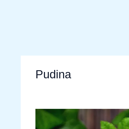
Pudina
पुदीना
के
औषधीय