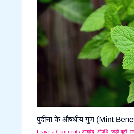
गुण
(Mint
Benefits)
पुदीना के औषधीय गुण (Mint Benef
Leave a Comment
/
आयुर्वेद
,
औषधि
,
जड़ी बूटी
,
म