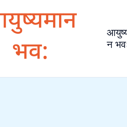
आयुष्
न भव