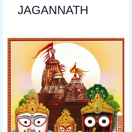
JAGANNATH
Secret
of
Jagannath
Temple-
जगन्नाथ
का
अद्भुत
रहस्य