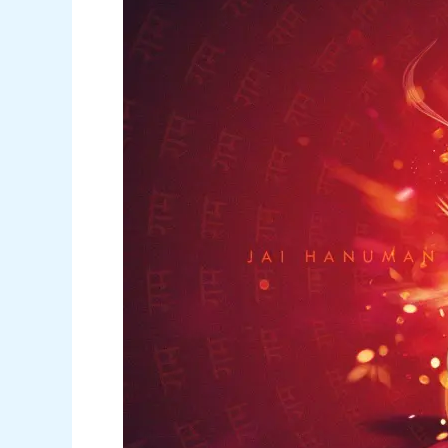
Job
transfer
|
क्या
आप
भी
चाहते
है
स्थान
परिवर्तन