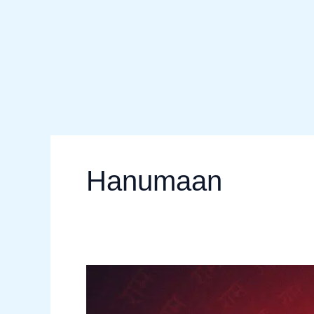
Hanumaan
How
to
Get