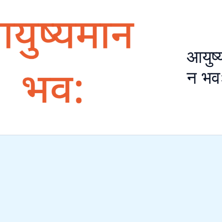
आयुष्
न भव