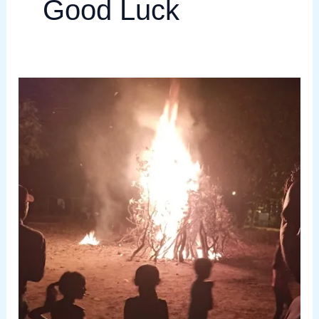
Good Luck
Holika
Dahan
|
सुख
समृद्धि
के
लिए
होली
पर
करें
ये
उपाय