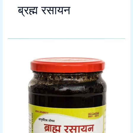
ब्रह्म रसायन
Brahma
Rasayana-
ब्रह्म
रसायन
के
लाभ
एवं
सेवन
विधि