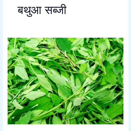
बथुआ सब्जी
Health
Benefits
of
Bathua
|
बथुआ
खाने
के
फायदे